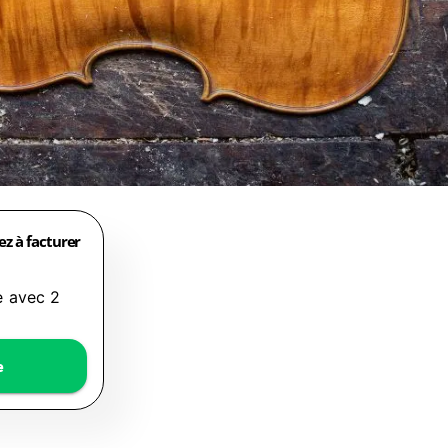
 à facturer
e avec 2
e