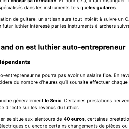
 bien
choisir sa formation
. Et pour cela, il faut distinguer 
 spécialisés dans les instruments tels que
les guitares
.
ration de guitare, un artisan aura tout intérêt à suivre un
 futur luthier intéressé par les instruments à archers sui
and on est luthier auto-entrepreneur
indépendants
to-entrepreneur ne pourra pas avoir un salaire fixe. En rev
cidera du nombre d’heures qu’il souhaite effectuer chaque 
n touche généralement
le Smic
. Certaines prestations peuve
e directe sur les revenus du luthier.
ier se situe aux alentours de
40 euros
, certaines prestati
électriques ou encore certains changements de pièces ou 